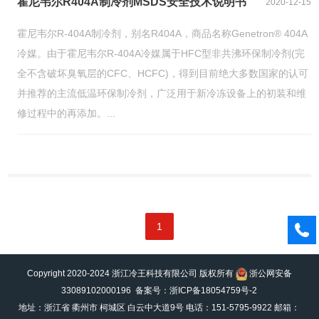
霍尼韦尔R404A制冷剂MSDS安全技术说明书
2020-12-15
霍尼韦尔R-404A制冷剂，别名R404A，商品名称Genetron® 404A
冷媒。由于霍尼韦尔R-404A冷媒属于HFC型非共沸环保制冷剂(完
全不含破坏臭氧层的CFC、HCFC)，得到目前绝大多数国家的认可
并推荐的主流低温环保制冷剂，广泛用于新冷冻设备上的初装和维
修过程中的再添加。...
1
Copyright 2020-2024 浙江冷王科技有限公司 版权所有
浙公网安备
33089102000196
备案号：浙ICP备18054759号-2
地址：浙江省 衢州市 柯城区 白云中大道9号 电话：151-5795-9922 邮箱：