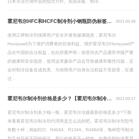
日本冷冻空调学会的指导方针。美国采暖、制冷...
霍尼韦尔HFC和HCFC制冷剂小钢瓶防伪标签更换声明
2021-03-26
使用正牌制冷剂保障用户安全并避免健康隐患，霍尼韦尔
Honeywell为了维护消费者的切身利益、维护霍尼韦尔Honeywell产
品在中国的合法权益，在此郑重声明：假冒伪劣产品通常伴随严重
的健康和安全隐患，使用这类掺杂产品会导致健康和毒性问题，还
会对制冷设备造成危害。为保障用户自身合法权益不受损害，应通
过...
霍尼韦尔制冷剂价格是多少？【霍尼韦尔制冷剂最新报价单】
2021-03-17
霍尼韦尔制冷剂多少钱一瓶，霍尼韦尔冷媒最新价格是多少?下面
来看看霍尼韦尔制冷剂代理商是怎么说的吧。霍尼韦尔制冷剂型号
有数十种，例如R22、R404A、R134A、R448A等，每种型号制冷
剂又对应有不同的保证，所以价格是不一样的，如果你想知道霍尼