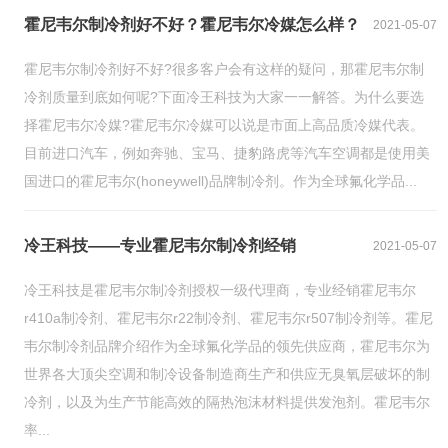
霍尼韦尔制冷剂好不好？霍尼韦尔冷媒怎么样？
2021-05-07
霍尼韦尔制冷剂好不好?很多客户会有这样的疑问，那霍尼韦尔制
冷剂质量到底如何呢?下面冷王科技为大家一一解答。为什么要选
择霍尼韦尔冷媒?霍尼韦尔冷媒可以说是市面上高品质冷媒代表。
目前进口汽车，例如奔驰、宝马、捷豹路虎等汽车空调都是使用美
国进口的霍尼韦尔(honeywell)品牌制冷剂。作为全球氟化学品...
冷王科技——专业霍尼韦尔制冷剂经销
2021-05-07
冷王科技是霍尼韦尔制冷剂授权一级代理商，专业经销霍尼韦尔
r410a制冷剂、霍尼韦尔r22制冷剂、霍尼韦尔r507制冷剂等。霍尼
韦尔制冷剂品牌介绍作为全球氟化学品的领先供应商，霍尼韦尔为
世界各大顶尖空调和制冷设备制造商生产和供应无臭氧层破坏的制
冷剂，以及为生产节能高效的隔热泡沫材料提供发泡剂。霍尼韦尔
率...