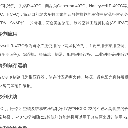
C制冷剂，别名R-407C，商品为Genetron 407C、Honeywell R-
FC、HCFC)，得到目前绝大多数国家的认可并推荐的主流中高温环保
PA、SNAP和UL的标准，符合美国采暖、制冷空调工程师协会(ASHRA
制冷剂应用
eywell R-407C作为当今广泛使用的中高温制冷剂，主要应用于家用
(汽车空调等)、除湿机、冷冻式干燥器、船用制冷设备、工业制冷等制冷设
制冷剂储存运输
407C制冷剂钢瓶为带压容器，储存时应远离火种、热源、避免阳光直接曝
及阀门等附件破损。
制冷剂优势
07C可用于各种空调及容积式压缩制冷系统中HCFC-22的不破坏臭氧层
热泵，R407C提供跟R22相似的效能并且可以用于改装原来设计使用R22