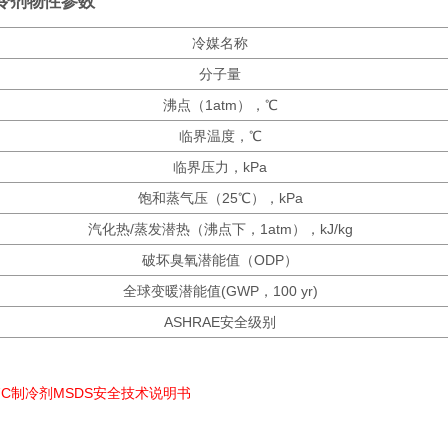
制冷剂物性参数
冷媒名称
分子量
沸点（1atm），℃
临界温度，℃
临界压力，kPa
饱和蒸气压（25℃），kPa
汽化热/蒸发潜热（沸点下，1atm），kJ/kg
破坏臭氧潜能值（ODP）
全球变暖潜能值(GWP，100 yr)
ASHRAE安全级别
7C制冷剂MSDS安全技术说明书