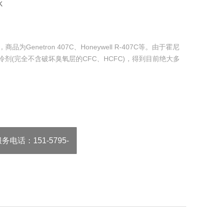
K
品为Genetron 407C、Honeywell R-407C等。由于霍尼
制冷剂(完全不含破坏臭氧层的CFC、HCFC)，得到目前绝大多
服务电话
：151-5795-
9922