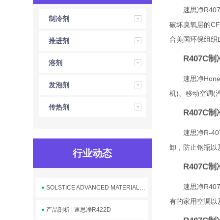
速思净R407
制冷剂
破坏臭氧层的C
合美国环保组织E
推进剂
R407C
溶剂
速思净Hon
发泡剂
机)、移动空调
传热剂
R407C
速思净R-
卸，防止钢瓶以
行业动态
R407C
速思净R4
SOLSTICE ADVANCED MATERIALS发布公司中文名称“索致泰” ，加速深耕中国市场
有的家用空调以及
产品剖析 | 速思净R422D