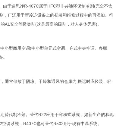
407C等。由于速思净R-407C属于HFC型非共沸环保制冷剂(完全不含
制冷剂，广泛用于新冷冻设备上的初装和维修过程中的再添加。符
E)的A1安全等级类别(这是最高的级别，对人身体无害)。
空调、中小型商用空调(中小型单元式空调、户式中央空调、多联
备。
晒，通常储放于阴凉、干燥和通风的仓库内;搬运时应轻装、轻
的长期替代制冷剂。替代R22应用于容积式系统，如新生产的和现
空调系统，R407C也可替代R502用于现有中温系统。